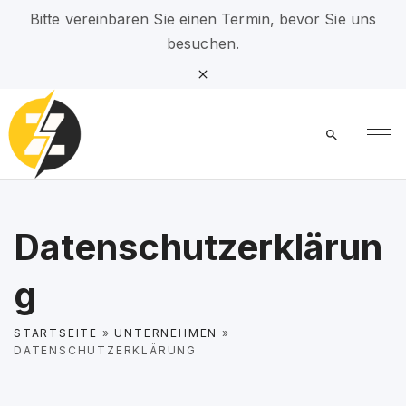
S
Bitte vereinbaren Sie einen Termin, bevor Sie uns
k
besuchen.
i
p
t
o
c
o
n
t
Datenschutzerklärun
e
n
g
t
STARTSEITE
»
UNTERNEHMEN
»
DATENSCHUTZERKLÄRUNG